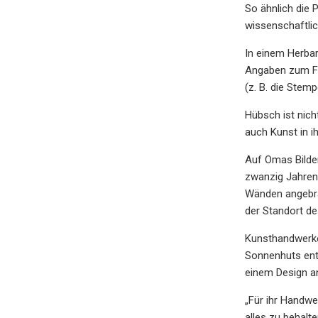
So ähnlich die 
wissenschaftlic
In einem Herba
Angaben zum Fun
(z. B. die Stem
Hübsch ist nich
auch Kunst in i
Auf Omas Bilder
zwanzig Jahren 
Wänden angebrac
der Standort de
Kunsthandwerker
Sonnenhuts entf
einem Design a
„Für ihr Handw
alles zu behalt