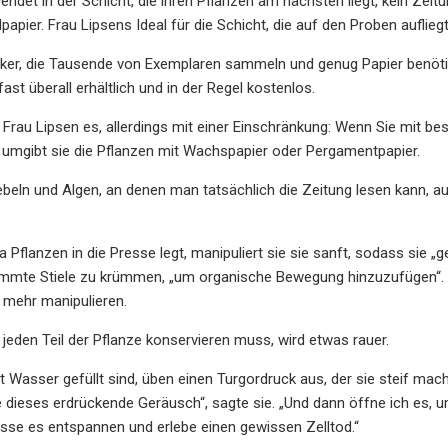
endet in der Schicht, die ihren Pflanzen am nächsten liegt, kein Zeit
apier. Frau Lipsens Ideal für die Schicht, die auf den Proben aufliegt
ker, die Tausende von Exemplaren sammeln und genug Papier benötige
ast überall erhältlich und in der Regel kostenlos.
Frau Lipsen es, allerdings mit einer Einschränkung: Wenn Sie mit be
n umgibt sie die Pflanzen mit Wachspapier oder Pergamentpapier.
beln und Algen, an denen man tatsächlich die Zeitung lesen kann, aus
 Pflanzen in die Presse legt, manipuliert sie sie sanft, sodass sie „g
immte Stiele zu krümmen, „um organische Bewegung hinzuzufügen“. Ab
 mehr manipulieren.
e jeden Teil der Pflanze konservieren muss, wird etwas rauer.
it Wasser gefüllt sind, üben einen Turgordruck aus, der sie steif mach
 dieses erdrückende Geräusch“, sagte sie. „Und dann öffne ich es,
lasse es entspannen und erlebe einen gewissen Zelltod.“