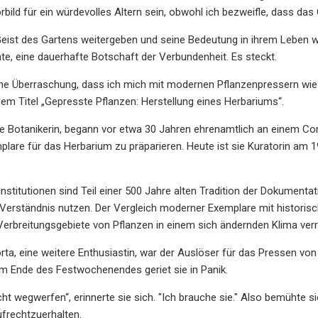
Vorbild für ein würdevolles Altern sein, obwohl ich bezweifle, dass da
Geist des Gartens weitergeben und seine Bedeutung in ihrem Leben wür
e, eine dauerhafte Botschaft der Verbundenheit. Es steckt.
ine Überraschung, dass ich mich mit modernen Pflanzenpressern wie 
em Titel „Gepresste Pflanzen: Herstellung eines Herbariums“.
ne Botanikerin, begann vor etwa 30 Jahren ehrenamtlich an einem Co
lare für das Herbarium zu präparieren. Heute ist sie Kuratorin am 1
Institutionen sind Teil einer 500 Jahre alten Tradition der Dokumenta
rständnis nutzen. Der Vergleich moderner Exemplare mit historisch
erbreitungsgebiete von Pflanzen in einem sich ändernden Klima verr
rta, eine weitere Enthusiastin, war der Auslöser für das Pressen vo
m Ende des Festwochenendes geriet sie in Panik.
icht wegwerfen“, erinnerte sie sich. "Ich brauche sie." Also bemühte s
ufrechtzuerhalten.