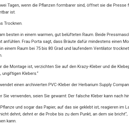
wei Tagen, wenn die Pflanzen formbarer sind, öffnet sie die Presse f
htbar ist.
as Trocknen.
 am besten in einem warmen, gut belüfteten Raum. Beide Pressmaschi
 anfühlen. Frau Porta sagt, dass Bräute dafür mindestens einen Mo
 in einem Raum bei 75 bis 80 Grad und laufendem Ventilator trocknet
n.
r die Montage ist, verzichten Sie auf den Krazy-Kleber und die Klebe
 ungiftigen Klebers.“
wendet einen archivierten PVC-Kleber der Herbarium Supply Company,
Sie verwenden, seien Sie gewarnt: Der falsche Kleber kann nach hin
r Pflanze und sogar das Papier, auf das sie geklebt ist, reagieren im
 nicht dehnt, dehnt er die Probe bis zu dem Punkt, an dem sie bricht“
en kann.