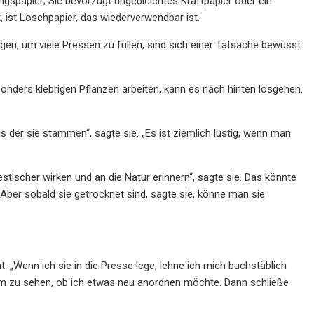
ungspapier; Sie bevorzugt ungebleichtes Kraftpapier oder ein
, ist Löschpapier, das wiederverwendbar ist.
n, um viele Pressen zu füllen, sind sich einer Tatsache bewusst:
sonders klebrigen Pflanzen arbeiten, kann es nach hinten losgehen.
 der sie stammen“, sagte sie. „Es ist ziemlich lustig, wenn man
estischer wirken und an die Natur erinnern“, sagte sie. Das könnte
er sobald sie getrocknet sind, sagte sie, könne man sie
t. „Wenn ich sie in die Presse lege, lehne ich mich buchstäblich
 um zu sehen, ob ich etwas neu anordnen möchte. Dann schließe