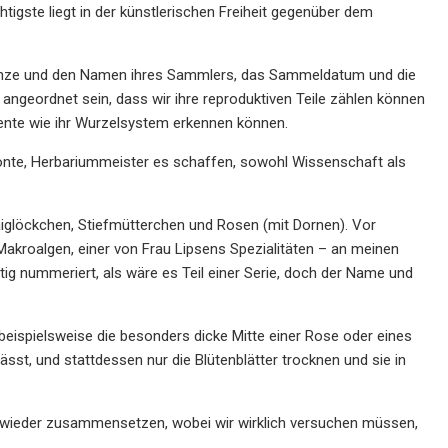
tigste liegt in der künstlerischen Freiheit gegenüber dem
lanze und den Namen ihres Sammlers, das Sammeldatum und die
ngeordnet sein, dass wir ihre reproduktiven Teile zählen können
mente wie ihr Wurzelsystem erkennen können.
etonte, Herbariummeister es schaffen, sowohl Wissenschaft als
iglöckchen, Stiefmütterchen und Rosen (mit Dornen). Vor
akroalgen, einer von Frau Lipsens Spezialitäten – an meinen
g nummeriert, als wäre es Teil einer Serie, doch der Name und
beispielsweise die besonders dicke Mitte einer Rose oder eines
ässt, und stattdessen nur die Blütenblätter trocknen und sie in
e wieder zusammensetzen, wobei wir wirklich versuchen müssen,