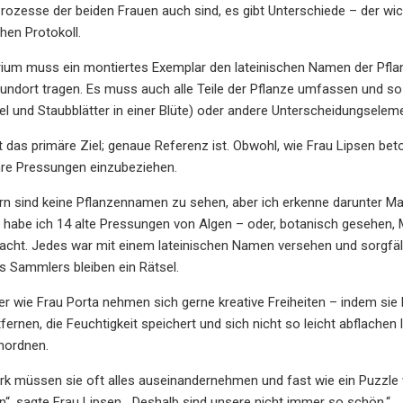
Prozesse der beiden Frauen auch sind, es gibt Unterschiede – der wich
hen Protokoll.
rium muss ein montiertes Exemplar den lateinischen Namen der Pf
dort tragen. Es muss auch alle Teile der Pflanze umfassen und so a
pel und Staubblätter in einer Blüte) oder andere Unterscheidungsele
t das primäre Ziel; genaue Referenz ist. Obwohl, wie Frau Lipsen b
hre Pressungen einzubeziehen.
n sind keine Pflanzennamen zu sehen, aber ich erkenne darunter Ma
habe ich 14 alte Pressungen von Algen – oder, botanisch gesehen, M
ht. Jedes war mit einem lateinischen Namen versehen und sorgfälti
s Sammlers bleiben ein Rätsel.
 wie Frau Porta nehmen sich gerne kreative Freiheiten – indem sie 
ernen, die Feuchtigkeit speichert und sich nicht so leicht abflachen l
nordnen.
erk müssen sie oft alles auseinandernehmen und fast wie ein Puzzl
en“, sagte Frau Lipsen. „Deshalb sind unsere nicht immer so schön.“