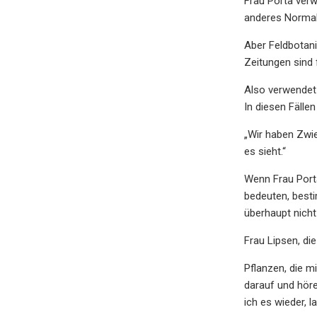
Frau Porta verw
anderes Normalp
Aber Feldbotani
Zeitungen sind f
Also verwendet 
In diesen Fälle
„Wir haben Zwie
es sieht.“
Wenn Frau Porta
bedeuten, best
überhaupt nicht
Frau Lipsen, di
Pflanzen, die m
darauf und höre
ich es wieder, 