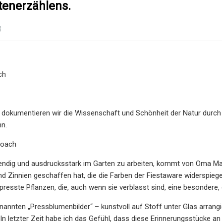
tenerzählens.
3
ch
 dokumentieren wir die Wissenschaft und Schönheit der Natur durch da
nn.
Roach
endig und ausdrucksstark im Garten zu arbeiten, kommt von Oma Mar
d Zinnien geschaffen hat, die die Farben der Fiestaware widerspiege
presste Pflanzen, die, auch wenn sie verblasst sind, eine besondere
nannten „Pressblumenbilder“ – kunstvoll auf Stoff unter Glas arrang
n letzter Zeit habe ich das Gefühl, dass diese Erinnerungsstücke an