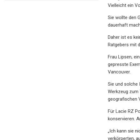
Vielleicht ein 
Sie wollte den 
dauerhaft macht
Daher ist es ke
Ratgebers mit d
Frau Lipsen, ei
gepresste Exemp
Vancouver.
Sie und solche 
Werkzeug zum Ve
geografischen V
Für Lacie RZ Po
konservieren. A
„Ich kann sie n
verkörperten, a