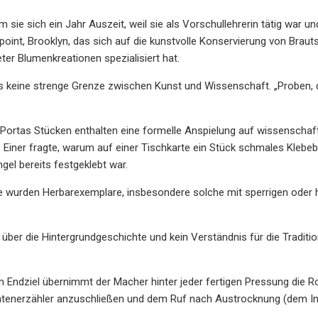
 sie sich ein Jahr Auszeit, weil sie als Vorschullehrerin tätig war u
npoint, Brooklyn, das sich auf die kunstvolle Konservierung von Bra
ter Blumenkreationen spezialisiert hat.
es keine strenge Grenze zwischen Kunst und Wissenschaft. „Proben, d
 Portas Stücken enthalten eine formelle Anspielung auf wissenscha
. Einer fragte, warum auf einer Tischkarte ein Stück schmales Klebe
gel bereits festgeklebt war.
 wurden Herbarexemplare, insbesondere solche mit sperrigen oder hol
 über die Hintergrundgeschichte und kein Verständnis für die Traditi
Endziel übernimmt der Macher hinter jeder fertigen Pressung die Rol
htenerzähler anzuschließen und dem Ruf nach Austrocknung (dem In