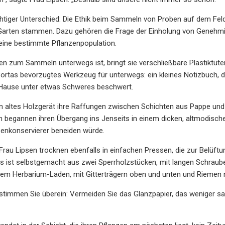
chtiger Unterschied: Die Ethik beim Sammeln von Proben auf dem Feld
Garten stammen. Dazu gehören die Frage der Einholung von Genehm
ine bestimmte Pflanzenpopulation.
n zum Sammeln unterwegs ist, bringt sie verschließbare Plastiktüten
Portas bevorzugtes Werkzeug für unterwegs: ein kleines Notizbuch,
 Hause unter etwas Schweres beschwert.
in altes Holzgerät ihre Raffungen zwischen Schichten aus Pappe und 
 begannen ihren Übergang ins Jenseits in einem dicken, altmodisch
enkonservierer beneiden würde.
Frau Lipsen trocknen ebenfalls in einfachen Pressen, die zur Belüft
as ist selbstgemacht aus zwei Sperrholzstücken, mit langen Schraube
em Herbarium-Laden, mit Gitterträgern oben und unten und Riemen 
stimmen Sie überein: Vermeiden Sie das Glanzpapier, das weniger saug