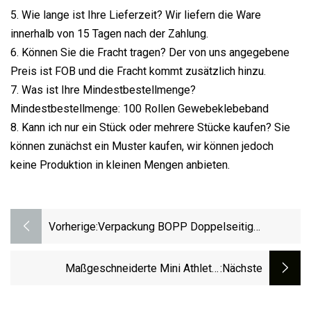
5. Wie lange ist Ihre Lieferzeit? Wir liefern die Ware
innerhalb von 15 Tagen nach der Zahlung.
6. Können Sie die Fracht tragen? Der von uns angegebene
Preis ist FOB und die Fracht kommt zusätzlich hinzu.
7. Was ist Ihre Mindestbestellmenge?
Mindestbestellmenge: 100 Rollen Gewebeklebeband
8. Kann ich nur ein Stück oder mehrere Stücke kaufen? Sie
können zunächst ein Muster kaufen, wir können jedoch
keine Produktion in kleinen Mengen anbieten.
Vorherige:
Verpackung BOPP Doppelseitig
Bedrucktes, Strapazierfähiges Polyester-
Klebeband Aus Gaffer-Klebeband
Maßgeschneiderte Mini Athletic
:nächste
Selbstklebende PVC-BOPP-
Verlängerungen, Isolierung, Robuste