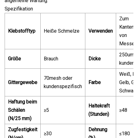
allgemeine Wartung.
Spezifikation
Zum
Kantena
Klebstofftyp
Heiße Schmelze
Verwenden
von
Messete
250um o
Größe
Brauch
Dicke
kundens
Weiß, Rot
70mesh oder
Gittergewebe
Farbe
Gelb, Grü
kundenspezifisch
Schwarz,
Haftung beim
Haltekraft
Schälen
≥5
≥48
(Stunden)
(N/25 mm)
Zugfestigkeit
Dehnung
≥30
≤180
(N/cm)
(%)